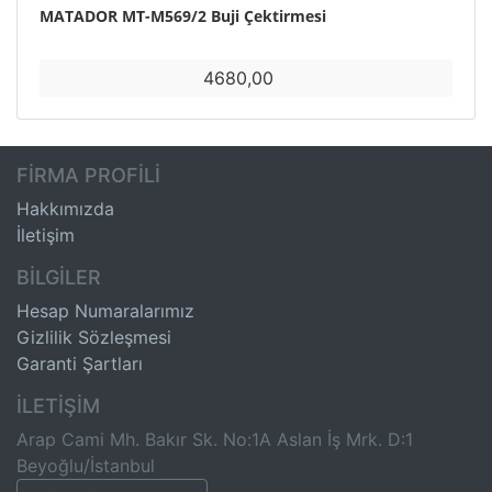
MATADOR MT-M569/2 Buji Çektirmesi
4680,00
FİRMA PROFİLİ
Hakkımızda
İletişim
BİLGİLER
Hesap Numaralarımız
Gizlilik Sözleşmesi
Garanti Şartları
İLETİŞİM
Arap Cami Mh. Bakır Sk. No:1A Aslan İş Mrk. D:1
Beyoğlu/İstanbul