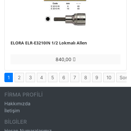
ELORA ELR-E3210IN 1/2 Lokmalı Allen
840,00
1
2
3
4
5
6
7
8
9
10
Sonr
FİRMA PROFİLİ
Hakkımızda
İletişim
BİLGİLER
Hesap Numaralarımız