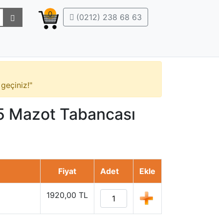
0
(0212) 238 68 63
 geçiniz!"
 Mazot Tabancası
Fiyat
Adet
Ekle
1920,00 TL